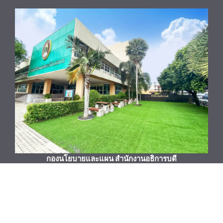
กองนโยบายและแผน สำนักงานอธิการบดี
422 มหาวิทยาลัยราชภัฏราชนครินทร์ ถ.มรุพงษ์
ต.หน้าเมือง อ.เมือง
จ.ฉะเชิงเทรา 24000