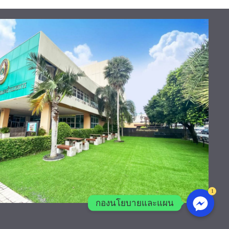
1
กองนโยบายและแผน